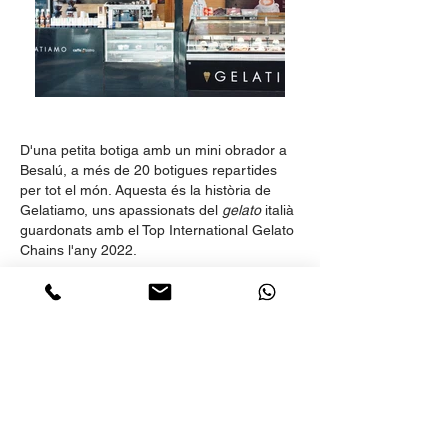
D'una petita botiga amb un mini obrador a
Besalú, a més de 20 botigues repartides
per tot el món. Aquesta és la història de
Gelatiamo, uns apassionats del
gelato
italià
guardonats amb el Top International Gelato
Chains l'any 2022.
Des del 2012 fem aquest camí plegats i,
durant tots aquests, anys hem dissenyat
packagings, menús, retolacions per totes
les botigues, cartelleries, anuncis…
· Identitat visual
· Packaging
· Rotulació