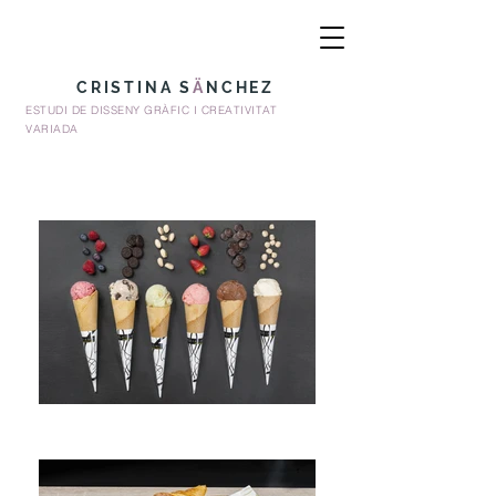
CRISTINA
S
Ä
NCHEZ
ESTUDI DE DISSENY GRÀFIC I CREATIVITAT
VARIADA